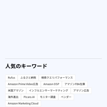
Picaro.AI
【Amazon担当者必見】検索クエリ分析で売上が変わる！
人気のキーワード
Rufus
ふるさと納税
検索クエリパフォーマンス
Amazon Prime Video広告
Amazon DSP
アマゾンFBA在庫
米国アマゾン
インフルエンサーマーケティング
アマゾン広告
海外進出
Picaro.AI
モニター調査
ベンダー
Amazon Marketing Cloud