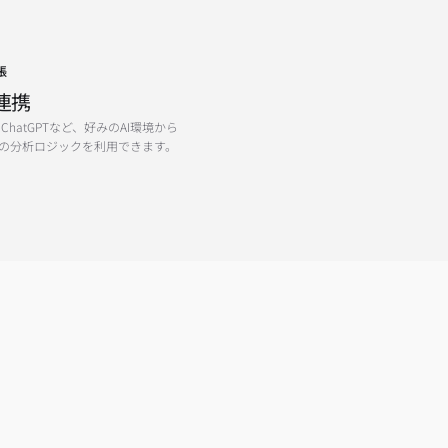
張
連携
eやChatGPTなど、好みのAI環境から
o.AIの分析ロジックを利用できます。