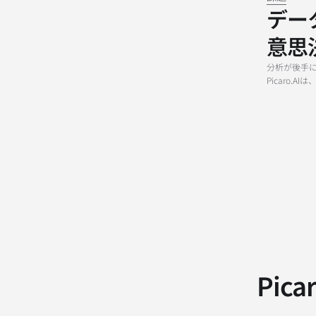
デー
意思
分析が後手
Picaro
Pic