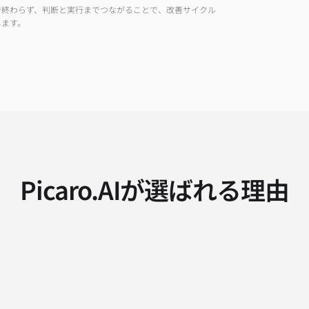
で終わらず、判断と実行までつながることで、改善サイクル
3
します。
4
Picaro.AIが選ばれる理由