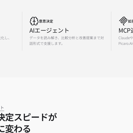
意思決定
拡
AIエージェント
MCP
元化し、
データを読み解き、比較分析と改善提案まで対
Claud
話形式で支援します。
Picar
ット
決定スピードが
1
に変わる
2