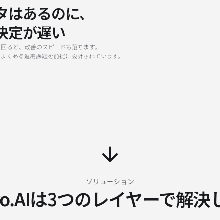
タはあるのに、
1
決定が遅い
2
に回ると、改善のスピードも落ちます。
3
.AIは、よくある運用課題を前提に設計されています。
4
5
ソリューション
aro.AIは3つのレイヤーで解