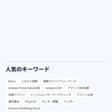
広告運用
Amazon広告で「コスパ」ばかり見ると失敗する？海外のプ
ロが実践する「本当の通信簿」のつけ方
人気のキーワード
Rufus
ふるさと納税
検索クエリパフォーマンス
Amazon Prime Video広告
Amazon DSP
アマゾンFBA在庫
米国アマゾン
インフルエンサーマーケティング
アマゾン広告
海外進出
Picaro.AI
モニター調査
ベンダー
Amazon Marketing Cloud