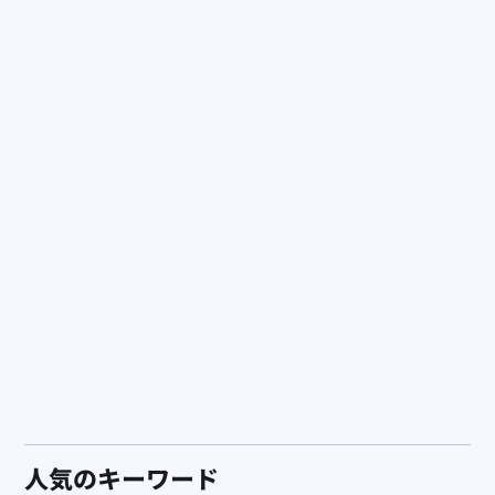
広告運用
AIベースのAmazon広告運用Tool Perpetuaのサービス販売
を開始
人気のキーワード