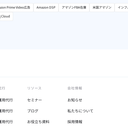
zon Prime Video広告
Amazon DSP
アマゾンFBA在庫
米国アマゾン
インフ
g Cloud
代行
リソース
会社情報
運用代行
セミナー
お知らせ
運用代行
ブログ
私たちについて
運用代行
お役立ち資料
採用情報