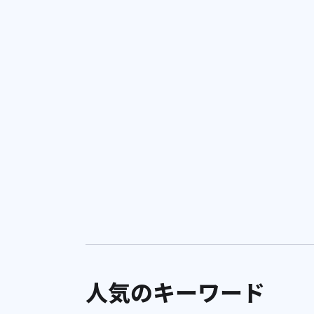
広告運用
Amazon Sponsored Prompts 実践最適
化ガイド
人気のキーワード