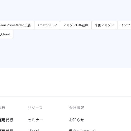
zon Prime Video広告
Amazon DSP
アマゾンFBA在庫
米国アマゾン
インフ
g Cloud
代行
リソース
会社情報
運用代行
セミナー
お知らせ
運用代行
ブログ
私たちについて