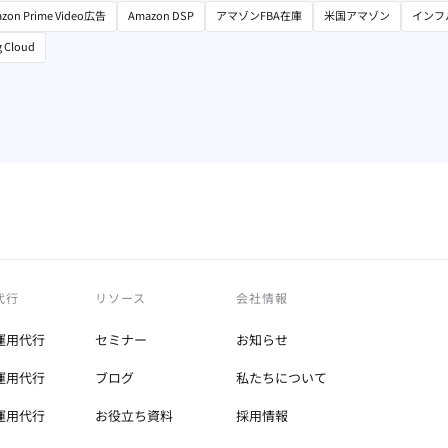
zon Prime Video広告
Amazon DSP
アマゾンFBA在庫
米国アマゾン
インフ
g Cloud
代行
リソース
会社情報
運用代行
セミナー
お知らせ
運用代行
ブログ
私たちについて
運用代行
お役立ち資料
採用情報