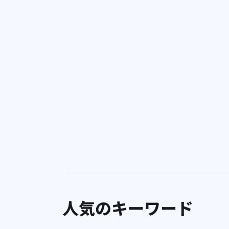
海外進出
（お問合せから）中国の越境ECで気を
けるべき事は何でしょうか？
人気のキーワード