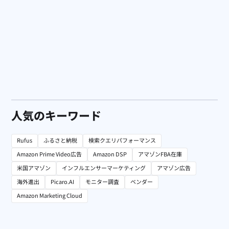
広告運用
見逃すな！Amazon Prime Video広告で売上を劇的にアップ
させる方法
人気のキーワード
Rufus
ふるさと納税
検索クエリパフォーマンス
Amazon Prime Video広告
Amazon DSP
アマゾンFBA在庫
米国アマゾン
インフルエンサーマーケティング
アマゾン広告
海外進出
Picaro.AI
モニター調査
ベンダー
Amazon Marketing Cloud