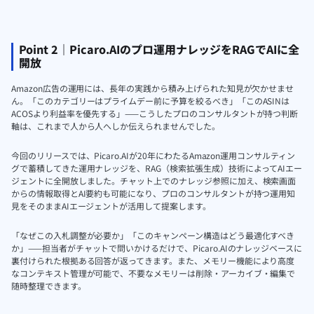
Point 2｜Picaro.AIのプロ運用ナレッジをRAGでAIに全
開放
Amazon広告の運用には、長年の実践から積み上げられた知見が欠かせませ
ん。「このカテゴリーはプライムデー前に予算を絞るべき」「このASINは
ACOSより利益率を優先する」——こうしたプロのコンサルタントが持つ判断
軸は、これまで人から人へしか伝えられませんでした。
今回のリリースでは、Picaro.AIが20年にわたるAmazon運用コンサルティン
グで蓄積してきた運用ナレッジを、RAG（検索拡張生成）技術によってAIエー
ジェントに全開放しました。チャット上でのナレッジ参照に加え、検索画面
からの情報取得とAI要約も可能になり、プロのコンサルタントが持つ運用知
見をそのままAIエージェントが活用して提案します。
「なぜこの入札調整が必要か」「このキャンペーン構造はどう最適化すべき
か」——担当者がチャットで問いかけるだけで、Picaro.AIのナレッジベースに
裏付けられた根拠ある回答が返ってきます。また、メモリー機能により高度
なコンテキスト管理が可能で、不要なメモリーは削除・アーカイブ・編集で
随時整理できます。