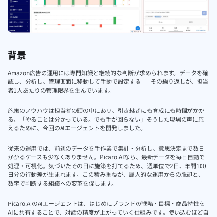
背景
Amazon広告の運用には専門知識と継続的な判断が求められます。データを確
認し、分析し、管理画面に移動して手動で設定する——その繰り返しが、担当
者1人あたりの管理限界を生んでいます。
施策のノウハウは担当者の頭の中にあり、引き継ぎにも育成にも時間がかか
る。「やることは分かっている。でも手が回らない」そうした現場の声に応
えるために、今回のAIエージェントを開発しました。
従来の運用では、前週のデータを手作業で集計・分析し、意思決定まで数日
かかるケースも少なくありません。Picaro.AIなら、最新データを毎日自動で
処理・可視化。気づいたその日に施策を打てるため、週単位で2日、年間100
日分の行動差が生まれます。この積み重ねが、属人的な運用からの脱却と、
数字で判断する組織への変革を促します。
Picaro.AIのAIエージェントは、はじめにブランドの戦略・目標・商品特性を
AIに共有することで、対話の精度が上がっていく仕組みです。使い込むほど自