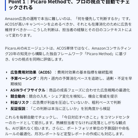
Point 1｜Picaro Methodで、プロの視点で自動でチェ
ックされる
Amazon広告の運用で本当に難しいのは、「何を優先して判断するか」です。
ACOSが高いキャンペーンを止めるべきか、それとも在庫消化のために広告を
維持すべきか——こうした判断は、担当者の経験とその日のコンテキストによ
って変わります。
Picaro.AIのAIエージェントは、ACOS単体ではなく、Amazonコンサルティン
グ20年の知見から構築した独自フレームワーク「Picaro Method」に基づ
き、6つの視点を同時に評価します。
広告費用対効果（ACOS）
：費用対効果の基本指標を継続監視
予算ペーシング
：月内・週内の予算消化ペースを追跡し、過剰・不足を早
期検知
ASINライフサイクル
：商品の成長フェーズに合わせた広告戦略の最適化
競合動向
：競合の入札・シェア変化を検知し、機会と脅威を提示
利益リスク
：広告費が利益を圧迫していないか、粗利ベースで判断
反証仮説
：「この判断は本当に正しいか」を別角度から検証
これらを毎朝自動でチェックし、「今日対応すべきこと」をコマンドセンタ
ーのカードとして提示します。熟練担当者でなければ見落としがちな観点
も、AIが漏れなく拾います。さらに、ポートフォリオ単位の予算設計や命名
ルールの最適化、月次レポートなど定型レポートの作成にも対応します。