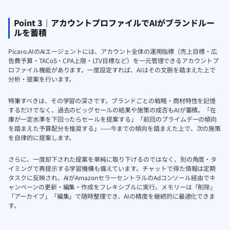
Point 3｜アカウントプロファイルでAIがブランドルー
ルを蓄積
Picaro.AIのAIエージェントには、アカウント全体の運用指標（売上目標・広
告費予算・TACoS・CPA上限・LTV目標など）を一元管理できるアカウントプ
ロファイル機能があります。一度設定すれば、AIはその文脈を踏まえた上で
分析・提案を行います。
特筆すべきは、その学習の深さです。ブランドごとの戦略・商材特性を記憶
するだけでなく、過去のビッグセールの結果や施策の成否もAIが蓄積。「在
庫が一定水準を下回ったらセールを提案する」「前回のプライムデーの傾向
を踏まえた予算配分を推奨する」——今までの傾向を踏まえた上で、次の施策
を自律的に提案します。
さらに、一度却下された提案を単純に取り下げるのではなく、別の角度・タ
イミングで再提示する学習機構も備えています。チャットで得た情報は定期
タスクに反映され、AIがAmazonセラーセントラルのAdコンソール経由でキ
ャンペーンの更新・編集・作成をフレキシブルに実行。メモリーは「削除」
「アーカイブ」「編集」で随時整理でき、AIの精度を継続的に最適化できま
す。