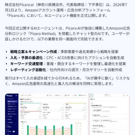
株式会社Picaro.ai（神奈川県横浜市、代表取締役：下平季位）は、2026年7
月2日より、Amazonアカウント運用・広告分析プラットフォーム
「Picaro.AI」において、AIエージェント機能を正式公開します。
今回正式公開するAIエージェントは、Picaro.AIが独自に構築したAmazon広告
分析ロジック「Picaro Method」を搭載したチャット型のAIです。ユーザーが
話しかけるだけで、以下の業務を同一画面内で完結できます。
戦略立案＆キャンペーン作成
：季節需要や過去実績から戦略を提案
入札・予算の最適化
：CPC・ACOS改善に向けたアクションを自動生成
キーワード交通整理
：重複・競合するキーワードを整理し最適化を提案
レポーティング自動化
：社内外向けの週次・月次サマリーを自動作成
実行はすべて人の承認を経てから行われるため、「AIが勝手に動く」リスクな
く、Amazon広告運用の高速化と属人化の解消を同時に実現します。