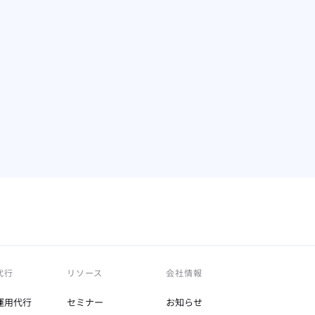
ずはお気軽にご相談ください。
mazon広告に強いコンサルタントが、御社の課題に合わせて最適
お問い合わせは
こちら
】
テゴリー
キーワード
告運用
AMC
Amazon DSP
アマゾン広告
代行
リソース
会社情報
運用代行
セミナー
お知らせ