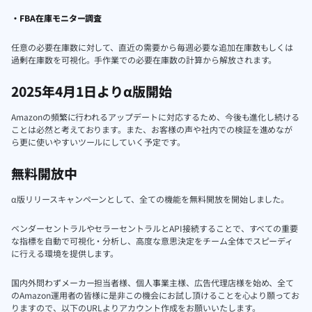
・FBA在庫モニター調査
任意の必要在庫数に対して、直近の需要から毎週必要な追加在庫数もしくは
過剰在庫数を可視化。手作業での必要在庫数の計算から解放されます。
2025年4月1日よりα版開始
Amazonの頻繁に行われるアップデートに対応するため、今後も進化し続ける
ことは必然と考えております。また、お客様の声や社内での検証を進めなが
ら更に使いやすいツールにしていく予定です。
無料開放中
α版リリースキャンペーンとして、全ての機能を無料開放を開始しました。
ベンダーセントラルやセラーセントラルとAPI接続することで、すべての重要
な指標を自動で可視化・分析し、高度な意思決定をチーム全体でスピーディ
に行える環境を提供します。
国内外問わずメーカー担当者様、個人事業主様、広告代理店様を始め、全て
のAmazon運用者の皆様に是非この機会にお試し頂けることを心より願ってお
りますので、以下のURLよりアカウント作成をお願いいたします。