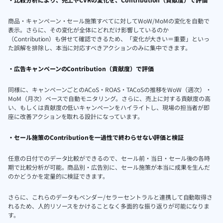
商品・キャンペーン・セール施策すべてに対してWoW/MoMの変化を自動で
表示。さらに、その変化が全体にどれだけ影響しているのか
（Contribution）も併せて確認できるため、「変化が大きい＝重要」といっ
た誤解を排除し、本当に対応すべきアクションのみに集中できます。
・広告キャンペーンのContribution（貢献度）で評価
同様に、キャンペーンごとのACoS・ROAS・TACoSの推移をWoW（週次）・
MoM（月次）ベースで自動モニタリング。さらに、売上に対する貢献度の高
い、もしくは貢献度の低いキャンペーンをハイライトし、現場の担当者が即
座に改善アクションを取れる設計になっています。
・セール施策のContributionを一過性で終わらせない評価と検証
任意の日付でのデータ比較ができるので、セール前・当日・セール後の各時
期で比較分析が可能。商品別・広告別に、セール施策が本当に成果を生んだ
のかどうかを定量的に検証できます。
さらに、これらのデータもベンダー/セラーセントラルと連携して自動取得さ
れるため、人的リソースをかけることなく多面的な振り返りが可能になりま
す。