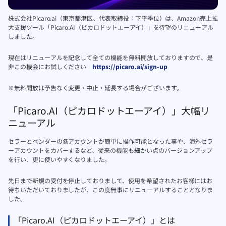
株式会社Picaro.ai（東京都港区、代表取締役：下平季位）は、Amazon売上拡
大支援ツール「Picaro.AI（ピカロドットエーアイ）」を待望のリニューアル
しました。
現在はリニューアルを記念して全ての機能を無料開放しておりますので、是
非この機会にお試しください
https://picaro.ai/sign-up
※無料開放は予告なく変更・中止・延長する場合がございます。
「Picaro.AI（ピカロドットエーアイ）」大幅リ
ニューアル
セラーとベンダーの各アカウントが簡単に操作可能となった事や、海外セラ
ーアカウントをカバーするなど、従来の機能も細かい点のバージョンアップ
を行い、更に使いやすくなりました。
先日まで新規の受付を停止しておりまして、使用を希望されたお客様にはお
待ちいただいておりましたが、この度無事にリニューアルすることとなりま
した。
「Picaro.AI（ピカロドットエーアイ）」とは