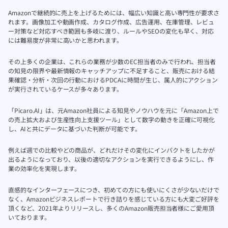
Amazonで継続的に売上を上げるためには、幅広い知識と高い専門性が要求さ
れます。画像加工や動画作成、カタログ作成、広告運用、在庫管理、レビュ
ー対策など対応すべき範囲も多岐に渡り、ルールやSEOの変化も早く、対応
には難易度が非常に高いかと思われます。
その上多くの企業は、これらの業務が少数のEC担当者のみで行われ、担当者
の知見の限界や最新情報のキャッチアップに不足すること、販売における結
果確認・分析・次回の行動におけるPDCAに時間が生じ、属人的にアクション
が実行されているケースが多々あります。
「Picaro.AI」は、元Amazon社員による知見やノウハウを元に「Amazon上で
の売上拡大および生産性向上支援ツール」として数字の動きを正確に可視化
し、AIと共にデータに基づいた判断が可能です。
例えば週での比較やどの商品が、どれだけその変化にインパクトをしたかが
出るようになっており、以後の適切なアクションを実行できるようにし、作
業の効率化を実現します。
直感的なインターフェースにつき、初めての方にも使いにくさが少ないだけで
なく、Amazonビジネスレポートで行き詰りを感じている方にも大変ご好評を
頂くなど、2021年よりリリースし、多くのAmazon販売担当者様にご愛用頂
いております。