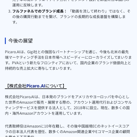
運用に反映します。
フルファネルでのブランド成長：
「動画を流して終わり」ではなく、そ
の後の購買行動までを繋げ、ブランドの長期的な成長基盤を構築しま
す。
今後の展望
Picaro.AIは、Gigi社との強固なパートナーシップを通じ、今後も北米の最先
端マーケティング手法を日本市場へスピーディーにローカライズしてまいりま
す。PVAという新たなフロンティアにおいて、国内企業のブランド価値向上と
持続的な売上拡大に寄与してまいります。
【株式会社
Picaro.AI
について】
株式会社Picaro.AIは、日本発のブランドをアメリカやヨーロッパを中心とし
た世界のAmazonで販売・展開する際の、アカウント運用代行およびコンサル
ティングサービスを提供する法人として、2018年に設立。現在、数多くの国
内・海外Amazonアカウントを運用しています。
代表取締役はAmazonに10年在籍し、その後中国越境ECのネットイースコア
ラの日本法人代表を歴任、数多くのAmazon関連企業やEコマース企業の顧問
を務める下平季位。