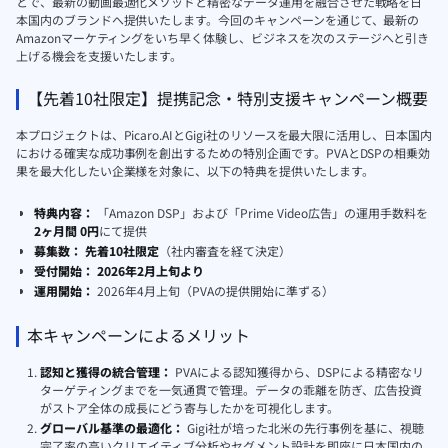
とで、最新の動画最適化メソッドと精密なデータ運用を融合させた戦略を日
本国内のブランドへ提供いたします。今回のキャンペーンを通じて、最新の
Amazonマーケティングをいち早く体験し、ビジネスを次のステージへと引き
上げる機会を支援いたします。
【先着10社限定】提携記念・特別支援キャンペーン概要
本プロジェクトは、Picaro.AIとGigi社のリソースを最大限に活用し、日本国内
における確実な成功事例を創出するための特別企画です。PVAとDSPの相乗効
果を最大化したい企業様を対象に、以下の特典を提供いたします。
特典内容：
「Amazon DSP」および「Prime Video広告」の運用手数料を
2ヶ月間 0円
にて提供
募集数：
先着10社限定
（社内審査を経て決定）
受付開始：
2026年2月上旬より
運用開始：
2026年4月上旬（PVAの提供開始に準ずる）
本キャンペーンによるメリット
認知と獲得の統合管理：
PVAによる認知獲得から、DSPによる精密なリ
ターゲティングまでを一気通貫で管理。データの乖離を防ぎ、広告投資
がストア全体の成長にどう寄与したかを可視化します。
グローバル基準の最適化：
Gigi社が培った北米の先行事例を基に、視聴
完了率の高いクリエイティブ分析やセグメント設計を即座に日本国内の