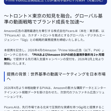
〜トロント×東京の知見を融合。グローバル基
準の動画戦略でブランド成長を加速〜
Amazon広告の運用最適化を牽引する株式会社Picaro.AI（本社：東京都、以
下Picaro.AI）は、カナダ・トロントを拠点とするグローバル・デジタルエー
ジェンシー「Gigi」との戦略的業務提携を締結いたしました。
本提携を記念し、2026年4月のAmazon「Prime Video広告（以下、PVA）」
ローンチに合わせ、
「PVAおよびAmazon DSPの統合運用手数料を2ヶ月間
無料」
で提供する先行導入支援キャンペーンの受付を、2026年2月上旬より
開始いたします。
提携の背景：世界基準の動画マーケティングを日本市場
へ
2026年4月より本格始動するPVAは、Amazonの膨大な購買データとエンター
テインメント視聴データを掛け合わせた、次世代のフルファネル広告ソリュ
ーションです。
Picaro.AIは、先行市場である北米で圧倒的な実績を持つGigi社と提携するこ