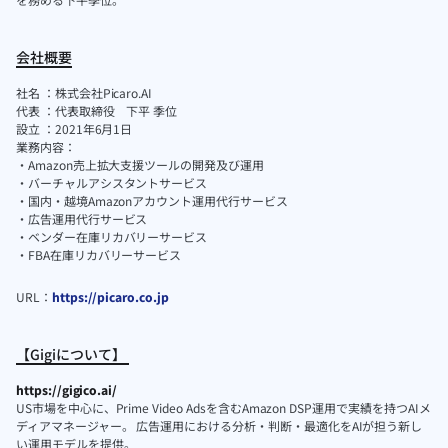
会社概要
社名 ：株式会社Picaro.AI
代表 ：代表取締役 下平 季位
設立 ：2021年6月1日
業務内容：
・Amazon売上拡大支援ツールの開発及び運用
・バーチャルアシスタントサービス
・国内・越境Amazonアカウント運用代行サービス
・広告運用代行サービス
・ベンダー在庫リカバリーサービス
・FBA在庫リカバリーサービス
URL：
https://picaro.co.jp
【Gigiについて】
https://gigico.ai/
US市場を中心に、Prime Video Adsを含むAmazon DSP運用で実績を持つAIメ
ディアマネージャー。 広告運用における分析・判断・最適化をAIが担う新し
い運用モデルを提供。