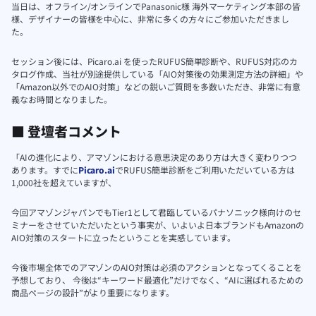
当日は、オフライン/オンラインでPanasonic様 海外マーケティング本部の皆
様、デザイナーの皆様を中心に、非常に多くの方々にご参加いただきまし
た。
セッション後には、Picaro.ai を使ったRUFUS簡単診断や、RUFUS対応のカ
タログ作成、当社が別途提供している「AIO対策後の効果測定方法の詳細」や
「Amazon以外でのAIO対策」などの鋭いご質問を多数いただき、非常に有意
義なお時間となりました。
■ 登壇者コメント
「AIの進化により、アマゾンにおける意思決定のあり方は大きく変わりつつ
あります。すでに
Picaro.ai
でRUFUS簡単診断をご利用いただいている方は
1,000社を超えていますが、
今回アマゾンジャパンでもTier1として君臨しているパナソニック様向けのセ
ミナーをさせていただいたという事実が、いよいよ日本ブランドもAmazonの
AIO対策のスタートに立ったということを実感しています。
今後市場全体でのアマゾンのAIO対策は必須のアクションとなってくることを
予想しており、 今後は“キーワード最適化”だけでなく、“AIに選ばれるための
商品ページの設計”がより重要になります。