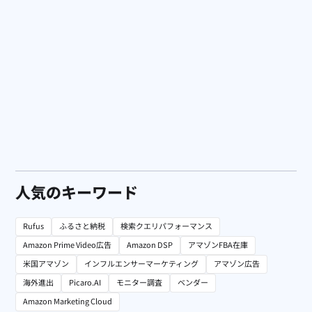
海外進出
海外Webマーケティングの世界へボカン株式会社さまと
「海外Amazonの秘訣インタビュー」を実施しました！
人気のキーワード
Rufus
ふるさと納税
検索クエリパフォーマンス
Amazon Prime Video広告
Amazon DSP
アマゾンFBA在庫
米国アマゾン
インフルエンサーマーケティング
アマゾン広告
海外進出
Picaro.AI
モニター調査
ベンダー
Amazon Marketing Cloud