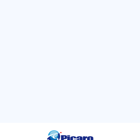
Amazonは、アプローチできる層が幅広い反面、それだけ競争もかなり激し
いです。なので、上記のような方法で、原動力を別途確保しておくのが良
いでしょう。
※これにはローンチ前から取り組めると尚良いです。
カテゴリ
ー
キーワー
ド
アマゾン