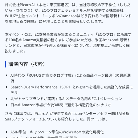
株式会社Picaro.AI（本社：東京都港区）は、当社取締役の下平季位（しもだ
いら・ひでのり）が、ECのプロフェッショナル人材を提供する株式会社
WUUZY主催イベント 「ニッポンのAmazonはどう変わる？米国最新トレンド
を現地目線で解説」 に登壇したことをお知らせいたします。
本イベントには、EC支援事業者が集まるコミュニティ「ECのプロ」に所属す
る100名のAmazon支援者の皆さまにご参加いただき、米国Amazonの最新ト
レンドと、日本市場が今後迎える構造変化について、現地視点から詳しく解
説しました。
講演内容（抜粋）
AI時代の「RUFUS 対応カタログ作成」による商品ページ最適化の最新潮
流
Search Query Performance（SQP）とn-gramを活用した実務的な成長モ
デル
北米トップブランドが実践するAI×データ活用のECオペレーション
日本のAmazon市場が今後3年間で迎える構造変化のシナリオ
さらに講演では、Picaro.AIが提供するAmazonベンダー／セラー向けAI分析
SaaSプラットフォームについても紹介しました。同ツールは、
ASIN単位・キャンペーン単位のWoW/MoMの変化可視化
SQPデータとの連動・検索需要の可視化