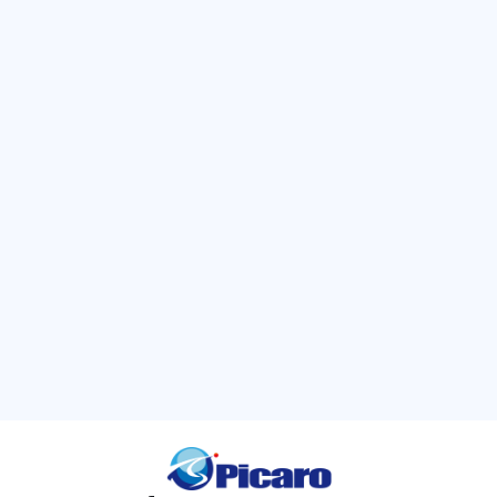
迷っていませんか？
広告の効果が見えにくい、社内で評価基準がバラバラ……。そんな
現場の悩みは、戦略を「つなげる」だけで解決できるかもしれませ
ん。御社の状況を伺いながら、無理のない「フルファネル戦略」を
一緒に考えます。
現在の悩みをプロに相談する（無料）
カテゴリー
広告運用
キーワード
Amazon広告運用
Amazon広告分析
Amazon戦略