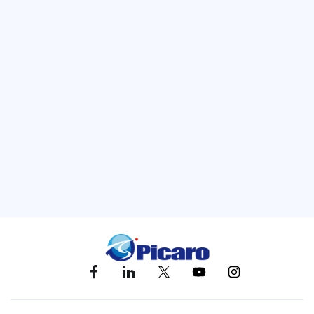
ション、クリック、コンバージョンなど）が十分に収集できるまで、時間
に余裕をもって待ちましょう。
カテゴリー
広告運用
キーワード
アマゾン広告