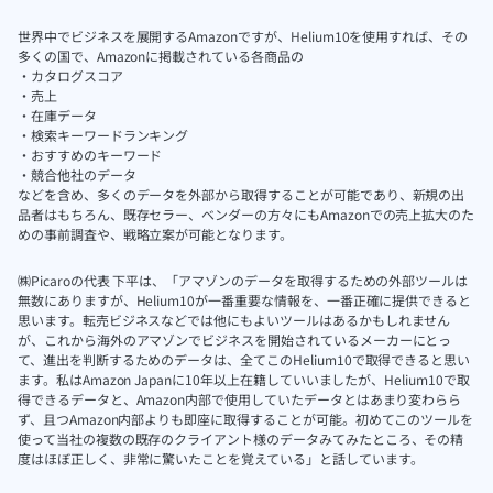
世界中でビジネスを展開するAmazonですが、Helium10を使用すれば、その
多くの国で、Amazonに掲載されている各商品の
・カタログスコア
・売上
・在庫データ
・検索キーワードランキング
・おすすめのキーワード
・競合他社のデータ
などを含め、多くのデータを外部から取得することが可能であり、新規の出
品者はもちろん、既存セラー、ベンダーの方々にもAmazonでの売上拡大のた
めの事前調査や、戦略立案が可能となります。
㈱Picaroの代表 下平は、「アマゾンのデータを取得するための外部ツールは
無数にありますが、Helium10が一番重要な情報を、一番正確に提供できると
思います。転売ビジネスなどでは他にもよいツールはあるかもしれません
が、これから海外のアマゾンでビジネスを開始されているメーカーにとっ
て、進出を判断するためのデータは、全てこのHelium10で取得できると思い
ます。私はAmazon Japanに10年以上在籍していいましたが、Helium10で取
得できるデータと、Amazon内部で使用していたデータとはあまり変わらら
ず、且つAmazon内部よりも即座に取得することが可能。初めてこのツールを
使って当社の複数の既存のクライアント様のデータみてみたところ、その精
度はほぼ正しく、非常に驚いたことを覚えている」と話しています。